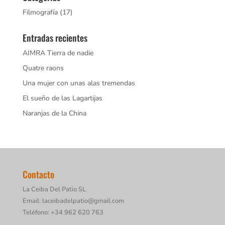
Filmografía
(17)
Entradas recientes
AIMRA Tierra de nadie
Quatre raons
Una mujer con unas alas tremendas
El sueño de las Lagartijas
Naranjas de la China
Contacto
La Ceiba Del Patio SL
Email: laceibadelpatio@gmail.com
Teléfono: +34 962 620 763