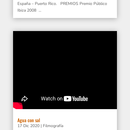
España – Puerto Rico. PREMIOS Premio Público
Ibiza 2008 ...
Agua con sal
17 Dic 2020
|
Filmografía