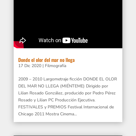
Donde el olor del mar no llega
17 Dic 2020
|
Filmografía
2009 – 2010 Largometraje ficción DONDE EL OLOR
DEL MAR NO LLEGA (MIÉNTEME) Dirigido por
Lilian Rosado González, producido por Pedro Pérez
Rosado y Lilian PC Producción Ejecutiva.
FESTIVALES y PREMIOS Festival Internacional de
Chicago 2011 Mostra Cinema...